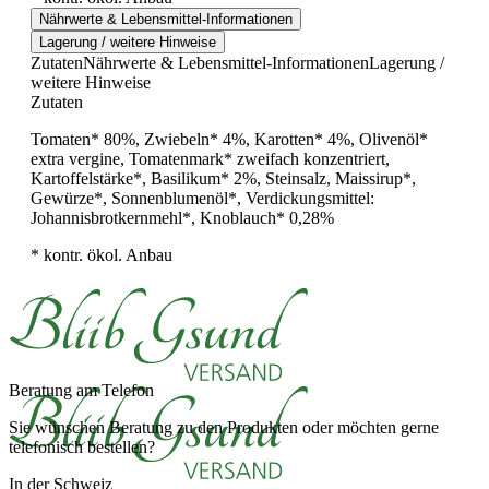
Nährwerte & Lebensmittel-Informationen
Lagerung / weitere Hinweise
Zutaten
Nährwerte & Lebensmittel-Informationen
Lagerung /
weitere Hinweise
Zutaten
Tomaten* 80%, Zwiebeln* 4%, Karotten* 4%, Olivenöl*
extra vergine, Tomatenmark* zweifach konzentriert,
Kartoffelstärke*, Basilikum* 2%, Steinsalz, Maissirup*,
Gewürze*, Sonnenblumenöl*, Verdickungsmittel:
Johannisbrotkernmehl*, Knoblauch* 0,28%
* kontr. ökol. Anbau
Beratung am Telefon
Sie wünschen Beratung zu den Produkten oder möchten gerne
telefonisch bestellen?
In der Schweiz