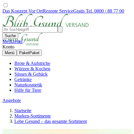
Das Konzept
Vor Ort
Rezepte
Service
Gratis Tel. 0800 / 88 77 00
Suche
Merkzettel
Konto
Menü
Paket
Paket
Brote & Aufstriche
Würzen & Kochen
Süsses & Gebäck
Getränke
Naturkosmetik
Hilfe für Tiere
Angebote
Startseite
Marken-Sortimente
Lebe Gesund – das gesamte Sortiment