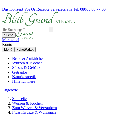
Das Konzept
Vor Ort
Rezepte
Service
Gratis Tel. 0800 / 88 77 00
Suche
Merkzettel
Konto
Menü
Paket
Paket
Brote & Aufstriche
Würzen & Kochen
Süsses & Gebäck
Getränke
Naturkosmetik
Hilfe für Tiere
Angebote
Startseite
Würzen & Kochen
Zum Würzen & Verzaubern
Flüssigwürze & Würzsauce