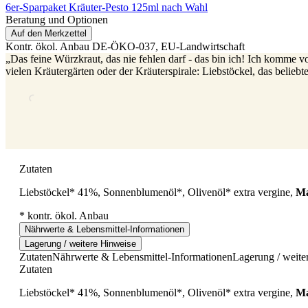
6er-Sparpaket Kräuter-Pesto 125ml nach Wahl
Beratung und Optionen
Auf den Merkzettel
Kontr. ökol. Anbau
DE-ÖKO-037
, EU-Landwirtschaft
„Das feine Würzkraut, das nie fehlen darf - das bin ich! Ich komme
vielen Kräutergärten oder der Kräuterspirale: Liebstöckel, das belieb
Zutaten
Liebstöckel* 41%, Sonnenblumenöl*, Olivenöl* extra vergine,
Ma
* kontr. ökol. Anbau
Nährwerte & Lebensmittel-Informationen
Lagerung / weitere Hinweise
Zutaten
Nährwerte & Lebensmittel-Informationen
Lagerung / weite
Zutaten
Liebstöckel* 41%, Sonnenblumenöl*, Olivenöl* extra vergine,
Ma