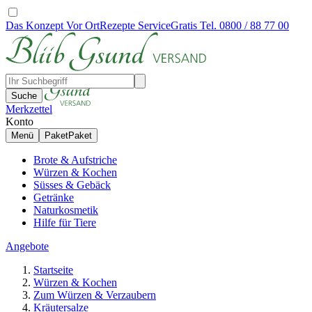
Das Konzept
Vor Ort
Rezepte
Service
Gratis Tel. 0800 / 88 77 00
Suche
Merkzettel
Konto
Menü
Paket
Paket
Brote & Aufstriche
Würzen & Kochen
Süsses & Gebäck
Getränke
Naturkosmetik
Hilfe für Tiere
Angebote
Startseite
Würzen & Kochen
Zum Würzen & Verzaubern
Kräutersalze