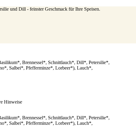
silie und Dill - feinster Geschmack für Ihre Speisen.
silikum*, Brennessel*, Schnittlauch*, Dill*, Petersilie*,
o*, Salbei*, Pfefferminze*, Lorbeer*), Lauch*,
re Hinweise
silikum*, Brennessel*, Schnittlauch*, Dill*, Petersilie*,
o*, Salbei*, Pfefferminze*, Lorbeer*), Lauch*,