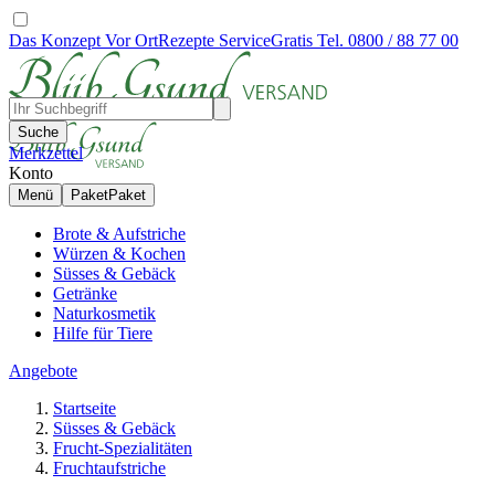
Das Konzept
Vor Ort
Rezepte
Service
Gratis Tel. 0800 / 88 77 00
Suche
Merkzettel
Konto
Menü
Paket
Paket
Brote & Aufstriche
Würzen & Kochen
Süsses & Gebäck
Getränke
Naturkosmetik
Hilfe für Tiere
Angebote
Startseite
Süsses & Gebäck
Frucht-Spezialitäten
Fruchtaufstriche