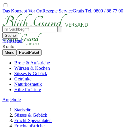
Das Konzept
Vor Ort
Rezepte
Service
Gratis Tel. 0800 / 88 77 00
Suche
Merkzettel
Konto
Menü
Paket
Paket
Brote & Aufstriche
Würzen & Kochen
Süsses & Gebäck
Getränke
Naturkosmetik
Hilfe für Tiere
Angebote
Startseite
Süsses & Gebäck
Frucht-Spezialitäten
Fruchtaufstriche