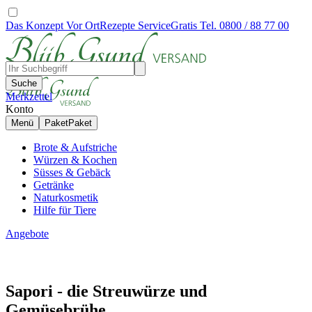
Das Konzept
Vor Ort
Rezepte
Service
Gratis Tel. 0800 / 88 77 00
Suche
Merkzettel
Konto
Menü
Paket
Paket
Brote & Aufstriche
Würzen & Kochen
Süsses & Gebäck
Getränke
Naturkosmetik
Hilfe für Tiere
Angebote
Sapori - die Streuwürze und
Gemüsebrühe