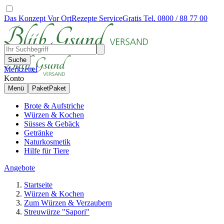
Das Konzept
Vor Ort
Rezepte
Service
Gratis Tel. 0800 / 88 77 00
Suche
Merkzettel
Konto
Menü
Paket
Paket
Brote & Aufstriche
Würzen & Kochen
Süsses & Gebäck
Getränke
Naturkosmetik
Hilfe für Tiere
Angebote
Startseite
Würzen & Kochen
Zum Würzen & Verzaubern
Streuwürze "Sapori"