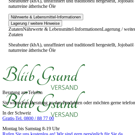
Sheabutter (kbA), unraffiniert und traditionell hergestellt, Jojob
naturreine ätherische Öle
Nährwerte & Lebensmittel-Informationen
Lagerung / weitere Hinweise
Zutaten
Nährwerte & Lebensmittel-Informationen
Lagerung / weite
Zutaten
Sheabutter (kbA), unraffiniert und traditionell hergestellt, Jojob
naturreine ätherische Öle
Beratung am Telefon
Sie wünschen Beratung zu den Produkten oder möchten gerne telefoni
In der Schweiz
Gratis-Tel. 0800 / 88 77 00
Montag bis Samstag 8-19 Uhr
Rufen Sie uns kostenlos an! Wir sind gern persönlich für Sie da.