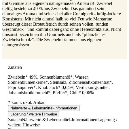
mit Gemüse aus eigenem naturgemässen Anbau iBi-Zwiebel
deftig besteht zu 49 % aus Zwiebeln. Das garantiert sein
einmaliges Aroma und seine - bei aller Cremigkeit - luftig-lockere
Konsistenz. Mit nicht einmal halb so viel Fett wie Margarine
überzeugt dieser Brotaufstrich durch seinen vollen, runden
Geschmack - und kommt dabei ganz ohne Hefeextrakt aus. Nicht
umsonst bezeichnen ihn Gourmets auch als "pflanzliches
Zwiebelschmalz". Die Zwiebeln stammen aus eigenem
naturgemässen
Zutaten
Zwiebeln* 49%, Sonnenblumenöl*, Wasser,
Sonnenblumenkerne*, Steinsalz, Zitronensaftkonzentrat*,
Paprikapulver*, Knoblauch* 0,64%, Verdickungsmittel:
Johannisbrotkernmehl*, Pfeffer*, Chili* 0,06%
* kontr. ökol. Anbau
Nährwerte & Lebensmittel-Informationen
Lagerung / weitere Hinweise
Zutaten
Nährwerte & Lebensmittel-Informationen
Lagerung /
weitere Hinweise