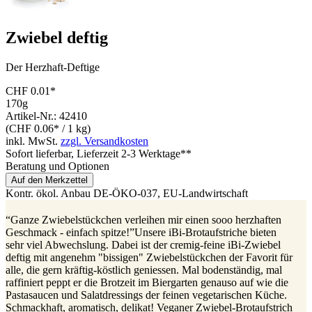
Zwiebel deftig
Der Herzhaft-Deftige
CHF 0.01*
170g
Artikel-Nr.: 42410
(CHF 0.06* / 1 kg)
inkl. MwSt.
zzgl. Versandkosten
Sofort lieferbar
, Lieferzeit 2-3 Werktage**
Beratung und Optionen
Auf den Merkzettel
Kontr. ökol. Anbau
DE-ÖKO-037
, EU-Landwirtschaft
“Ganze Zwiebelstückchen verleihen mir einen sooo herzhaften
Geschmack - einfach spitze!”Unsere iBi-Brotaufstriche bieten
sehr viel Abwechslung. Dabei ist der cremig-feine iBi-Zwiebel
deftig mit angenehm "bissigen" Zwiebelstückchen der Favorit für
alle, die gern kräftig-köstlich geniessen. Mal bodenständig, mal
raffiniert peppt er die Brotzeit im Biergarten genauso auf wie die
Pastasaucen und Salatdressings der feinen vegetarischen Küche.
Schmackhaft, aromatisch, delikat! Veganer Zwiebel-Brotaufstrich