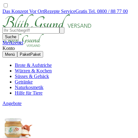
Das Konzept
Vor Ort
Rezepte
Service
Gratis Tel. 0800 / 88 77 00
Suche
Merkzettel
Konto
Menü
Paket
Paket
Brote & Aufstriche
Würzen & Kochen
Süsses & Gebäck
Getränke
Naturkosmetik
Hilfe für Tiere
Angebote