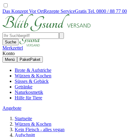
Das Konzept
Vor Ort
Rezepte
Service
Gratis Tel. 0800 / 88 77 00
Suche
Merkzettel
Konto
Menü
Paket
Paket
Brote & Aufstriche
Würzen & Kochen
Süsses & Gebäck
Getränke
Naturkosmetik
Hilfe für Tiere
Angebote
Startseite
Würzen & Kochen
Kein Fleisch - alles vegan
Aufschnitt