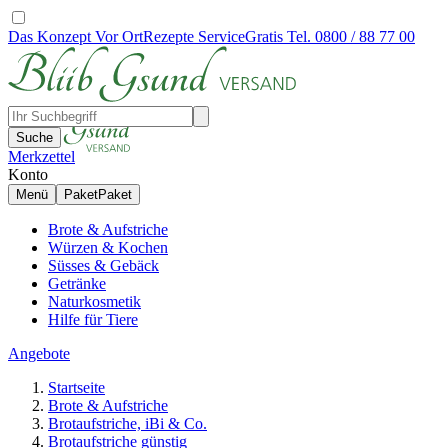
Das Konzept
Vor Ort
Rezepte
Service
Gratis Tel. 0800 / 88 77 00
Suche
Merkzettel
Konto
Menü
Paket
Paket
Brote & Aufstriche
Würzen & Kochen
Süsses & Gebäck
Getränke
Naturkosmetik
Hilfe für Tiere
Angebote
Startseite
Brote & Aufstriche
Brotaufstriche, iBi & Co.
Brotaufstriche günstig