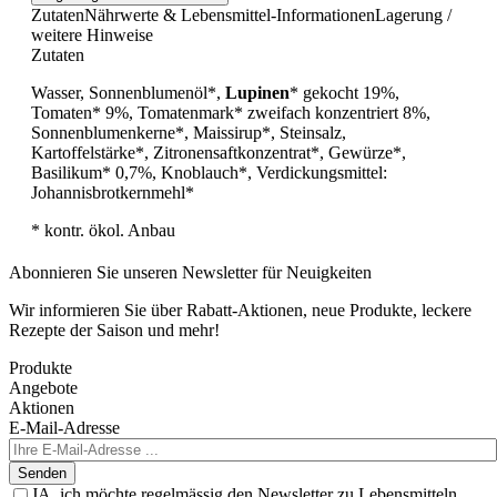
Zutaten
Nährwerte & Lebensmittel-Informationen
Lagerung /
weitere Hinweise
Zutaten
Wasser, Sonnenblumenöl*,
Lupinen
* gekocht 19%,
Tomaten* 9%, Tomatenmark* zweifach konzentriert 8%,
Sonnenblumenkerne*, Maissirup*, Steinsalz,
Kartoffelstärke*, Zitronensaftkonzentrat*, Gewürze*,
Basilikum* 0,7%, Knoblauch*, Verdickungsmittel:
Johannisbrotkernmehl*
* kontr. ökol. Anbau
Abonnieren Sie unseren Newsletter für Neuigkeiten
Wir informieren Sie über Rabatt-Aktionen, neue Produkte, leckere
Rezepte der Saison und mehr!
Produkte
Angebote
Aktionen
E-Mail-Adresse
Senden
JA, ich möchte regelmässig den Newsletter zu Lebensmitteln,