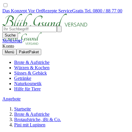
Das Konzept
Vor Ort
Rezepte
Service
Gratis Tel. 0800 / 88 77 00
Suche
Merkzettel
Konto
Menü
Paket
Paket
Brote & Aufstriche
Würzen & Kochen
Süsses & Gebäck
Getränke
Naturkosmetik
Hilfe für Tiere
Angebote
Startseite
Brote & Aufstriche
Brotaufstriche, iBi & Co.
Pini mit Lupinen