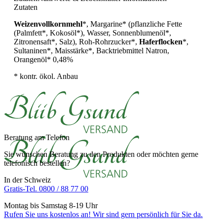
Zutaten
Weizenvollkornmehl
*, Margarine* (pflanzliche Fette
(Palmfett*, Kokosöl*), Wasser, Sonnenblumenöl*,
Zitronensaft*, Salz), Roh-Rohrzucker*,
Haferflocken
*,
Sultaninen*, Maisstärke*, Backtriebmittel Natron,
Orangenöl* 0,48%
* kontr. ökol. Anbau
Beratung am Telefon
Sie wünschen Beratung zu den Produkten oder möchten gerne
telefonisch bestellen?
In der Schweiz
Gratis-Tel. 0800 / 88 77 00
Montag bis Samstag 8-19 Uhr
Rufen Sie uns kostenlos an! Wir sind gern persönlich für Sie da.