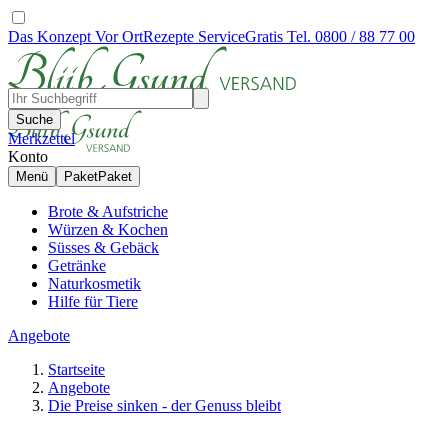
Das Konzept
Vor Ort
Rezepte
Service
Gratis Tel. 0800 / 88 77 00
Suche
Merkzettel
Konto
Menü
Paket
Paket
Brote & Aufstriche
Würzen & Kochen
Süsses & Gebäck
Getränke
Naturkosmetik
Hilfe für Tiere
Angebote
Startseite
Angebote
Die Preise sinken - der Genuss bleibt