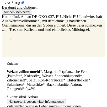
15 St. à 70g
Beratung und Optionen
Auf den Merkzettel
Kontr. ökol. Anbau
DE-ÖKO-037
, EU-/Nicht-EU-Landwirtschaft
Aus Weizenvollkornmehl, mit dem einmalig natürlichen
Orangenaroma, das an den Süden erinnert. Diese Taler schmecken
zum Tee, zum Kaffee... und sind ein beliebtes Mitbringsel.
Zutaten
Weizenvollkornmehl
*, Margarine* (pflanzliche Fette
(Palmfett*, Kokosöl*), Wasser, Sonnenblumenöl*,
Zitronensaft*, Salz), Roh-Rohrzucker*,
Haferflocken
*,
Sultaninen*, Maisstärke*, Backtriebmittel Natron,
Orangenöl* 0,48%
* kontr. ökol. Anbau
Nährwerte & Lebensmittel-Informationen
Zutaten
Nährwerte & Lebensmittel-Informationen