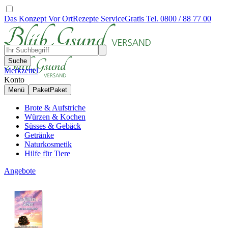
Das Konzept
Vor Ort
Rezepte
Service
Gratis Tel. 0800 / 88 77 00
Suche
Merkzettel
Konto
Menü
Paket
Paket
Brote & Aufstriche
Würzen & Kochen
Süsses & Gebäck
Getränke
Naturkosmetik
Hilfe für Tiere
Angebote