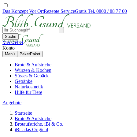
Das Konzept
Vor Ort
Rezepte
Service
Gratis Tel. 0800 / 88 77 00
Suche
Merkzettel
Konto
Menü
Paket
Paket
Brote & Aufstriche
Würzen & Kochen
Süsses & Gebäck
Getränke
Naturkosmetik
Hilfe für Tiere
Angebote
Startseite
Brote & Aufstriche
Brotaufstriche, iBi & Co.
iBi - das Original