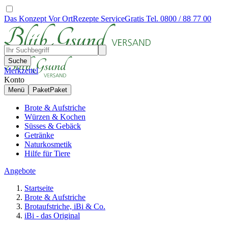
Das Konzept
Vor Ort
Rezepte
Service
Gratis Tel. 0800 / 88 77 00
Suche
Merkzettel
Konto
Menü
Paket
Paket
Brote & Aufstriche
Würzen & Kochen
Süsses & Gebäck
Getränke
Naturkosmetik
Hilfe für Tiere
Angebote
Startseite
Brote & Aufstriche
Brotaufstriche, iBi & Co.
iBi - das Original