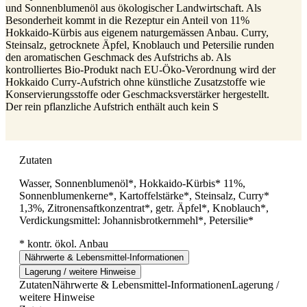
und Sonnenblumenöl aus ökologischer Landwirtschaft. Als
Besonderheit kommt in die Rezeptur ein Anteil von 11%
Hokkaido-Kürbis aus eigenem naturgemässen Anbau. Curry,
Steinsalz, getrocknete Äpfel, Knoblauch und Petersilie runden
den aromatischen Geschmack des Aufstrichs ab. Als
kontrolliertes Bio-Produkt nach EU-Öko-Verordnung wird der
Hokkaido Curry-Aufstrich ohne künstliche Zusatzstoffe wie
Konservierungsstoffe oder Geschmacksverstärker hergestellt.
Der rein pflanzliche Aufstrich enthält auch kein S
Zutaten
Wasser, Sonnenblumenöl*, Hokkaido-Kürbis* 11%,
Sonnenblumenkerne*, Kartoffelstärke*, Steinsalz, Curry*
1,3%, Zitronensaftkonzentrat*, getr. Äpfel*, Knoblauch*,
Verdickungsmittel: Johannisbrotkernmehl*, Petersilie*
* kontr. ökol. Anbau
Nährwerte & Lebensmittel-Informationen
Lagerung / weitere Hinweise
Zutaten
Nährwerte & Lebensmittel-Informationen
Lagerung /
weitere Hinweise