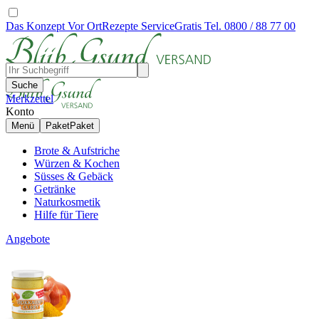
Das Konzept
Vor Ort
Rezepte
Service
Gratis Tel. 0800 / 88 77 00
Suche
Merkzettel
Konto
Menü
Paket
Paket
Brote & Aufstriche
Würzen & Kochen
Süsses & Gebäck
Getränke
Naturkosmetik
Hilfe für Tiere
Angebote