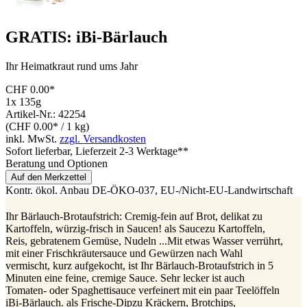
GRATIS: iBi-Bärlauch
Ihr Heimatkraut rund ums Jahr
CHF 0.00*
1x 135g
Artikel-Nr.: 42254
(CHF 0.00* / 1 kg)
inkl. MwSt.
zzgl. Versandkosten
Sofort lieferbar
, Lieferzeit 2-3 Werktage**
Beratung und Optionen
Auf den Merkzettel
Kontr. ökol. Anbau
DE-ÖKO-037
, EU-/Nicht-EU-Landwirtschaft
Ihr Bärlauch-Brotaufstrich: Cremig-fein auf Brot, delikat zu
Kartoffeln, würzig-frisch in Saucen! als Saucezu Kartoffeln,
Reis, gebratenem Gemüse, Nudeln ...Mit etwas Wasser verrührt,
mit einer Frischkräutersauce und Gewürzen nach Wahl
vermischt, kurz aufgekocht, ist Ihr Bärlauch-Brotaufstrich in 5
Minuten eine feine, cremige Sauce. Sehr lecker ist auch
Tomaten- oder Spaghettisauce verfeinert mit ein paar Teelöffeln
iBi-Bärlauch. als Frische-Dipzu Kräckern, Brotchips,