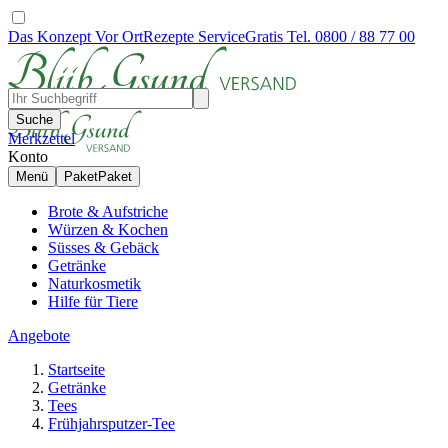
Das Konzept
Vor Ort
Rezepte
Service
Gratis Tel. 0800 / 88 77 00
Suche
Merkzettel
Konto
Menü
Paket
Paket
Brote & Aufstriche
Würzen & Kochen
Süsses & Gebäck
Getränke
Naturkosmetik
Hilfe für Tiere
Angebote
Startseite
Getränke
Tees
Frühjahrsputzer-Tee