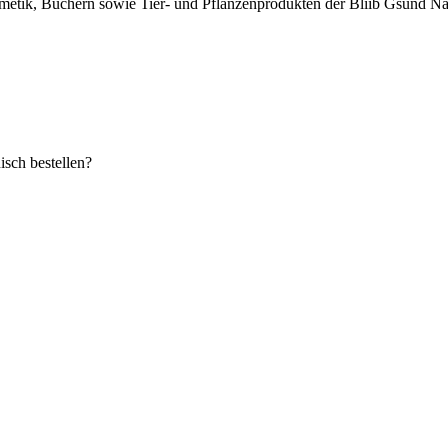
metik, Büchern sowie Tier- und Pflanzenprodukten der Bliib Gsund Nat
sch bestellen?